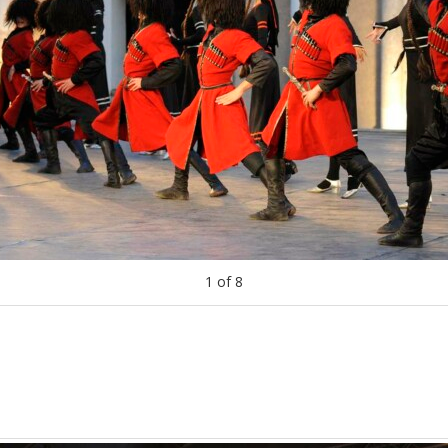
1
of
8