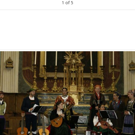
1
of
5