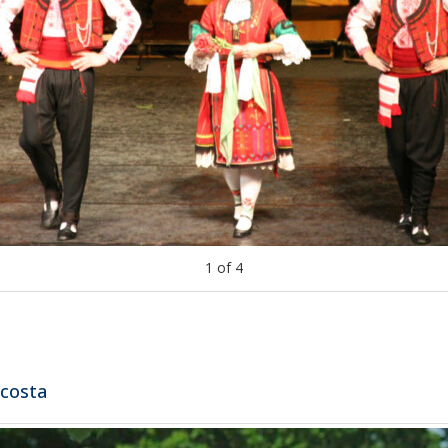
1
of
4
Acosta