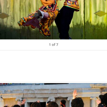
1
of
7