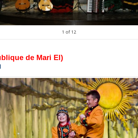
1
of
12
blique de Mari El)
l