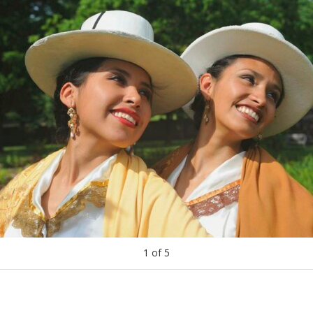
1
of
5