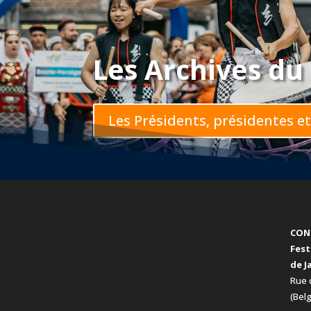
Les Archives du 
Les Présidents, présidentes e
CON
Fest
de J
Rue 
(Bel