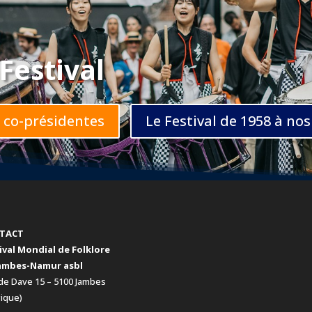
Festival
t co-présidentes
Le Festival de 1958 à nos
TACT
ival Mondial de Folklore
ambes-Namur asbl
de Dave 15 – 5100 Jambes
gique)