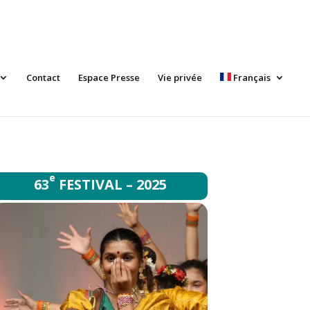
Contact
Espace Presse
Vie privée
Français
e
63
FESTIVAL – 2025