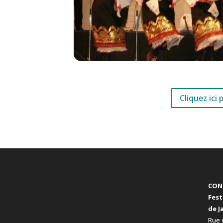
Cliquez ici
CON
Fest
de J
Rue 