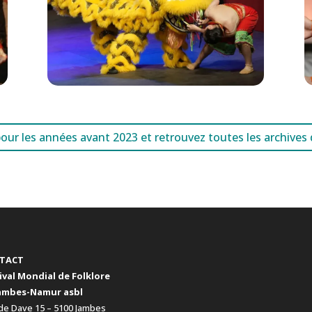
 pour les années avant 2023 et retrouvez toutes les archives
TACT
ival Mondial de Folklore
ambes-Namur asbl
de Dave 15 – 5100 Jambes