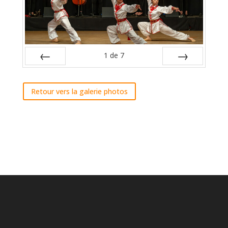
1
de
7
Préc
Suiv.
Retour vers la galerie photos