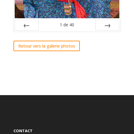
1
de
40
Préc
Suiv.
Retour vers la galerie photos
CONTACT