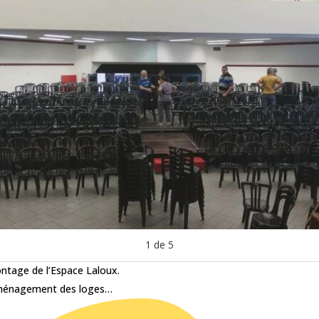
1
de
5
ntage de l’Espace Laloux.
aménagement des loges…