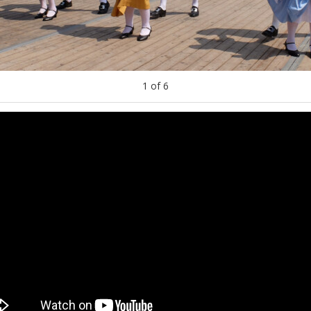
1
of
6