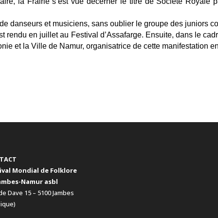
ire, la Frairie s’est vue décerner le titre de Société Royale
e danseurs et musiciens, sans oublier le groupe des juniors c
st rendu en juillet au Festival d’Assafarge. Ensuite, dans le cadr
nie et la Ville de Namur, organisatrice de cette manifestation en 
TACT
ival Mondial de Folklore
ambes-Namur asbl
de Dave 15 – 5100 Jambes
gique)