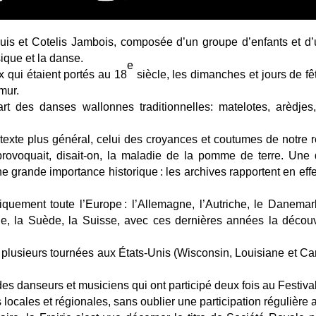
s et Cotelis Jambois, composée d’un groupe d’enfants et d’un
ique et la danse.
e
 qui étaient portés au 18
siècle, les dimanches et jours de fêt
mur.
art des danses wallonnes traditionnelles: matelotes, arèdjes,
texte plus général, celui des croyances et coutumes de notre 
 provoquait, disait-on, la maladie de la pomme de terre. Une 
rande importance historique : les archives rapportent en effet
quement toute l’Europe : l’Allemagne, l’Autriche, le Danemark, 
e, la Suède, la Suisse, avec ces dernières années la découve
 à plusieurs tournées aux États-Unis (Wisconsin, Louisiane et 
 des danseurs et musiciens qui ont participé deux fois au Festi
locales et régionales, sans oublier une participation régulière 