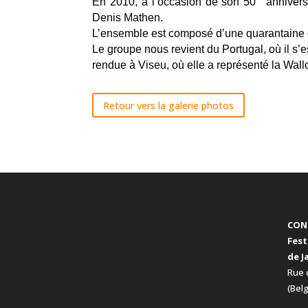
En 2010, à l’occasion de son 50
anniversa
Denis Mathen.
L’ensemble est composé d’une quarantaine d
Le groupe nous revient du Portugal, où il s’e
rendue à Viseu, où elle a représenté la Wallo
Retour vers la galerie photos
CON
Fest
de J
Rue 
(Bel