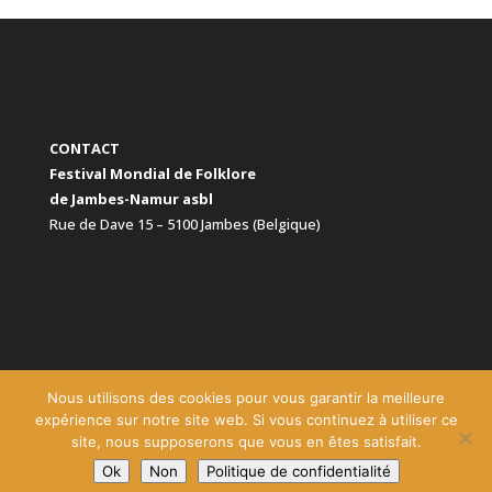
CONTACT
Festival Mondial de Folklore
de Jambes-Namur asbl
Rue de Dave 15 – 5100 Jambes (Belgique)
Nous utilisons des cookies pour vous garantir la meilleure
expérience sur notre site web. Si vous continuez à utiliser ce
site, nous supposerons que vous en êtes satisfait.
Copyright Festival Mondial de Folklore de Jambes-Namur
Ok
Non
Politique de confidentialité
2026 - Réalisation Richard Frippiat