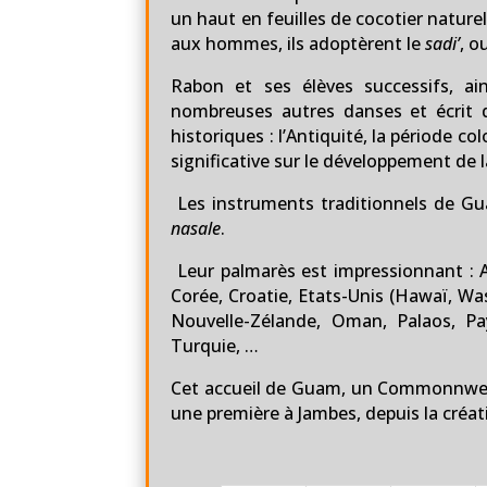
un haut en feuilles de cocotier nature
aux hommes, ils adoptèrent le
sadi’
, o
Rabon et ses élèves successifs, ai
nombreuses autres danses et écrit d
historiques : l’Antiquité, la période c
significative sur le développement de la
Les instruments traditionnels de G
nasale
.
Leur palmarès est impressionnant : A
Corée, Croatie, Etats-Unis (Hawaï, Was
Nouvelle-Zélande, Oman, Palaos, Pay
Turquie, …
Cet accueil de Guam, un Commonnwealt
une première à Jambes, depuis la créat