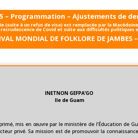
 – Programmation – Ajustements de de
ie (suite à un refus de visa) est remplacée par la Macédoin
recrudescence de Covid et suite aux difficultés politiques
IVAL MONDIAL DE FOLKLORE DE JAMBES 
INETNON GEFPA’GO
Ile de Guam
imé, mis en œuvre par le ministère de l’Éducation de Gua
cteur privé. Sa mission est de promouvoir la connaissance