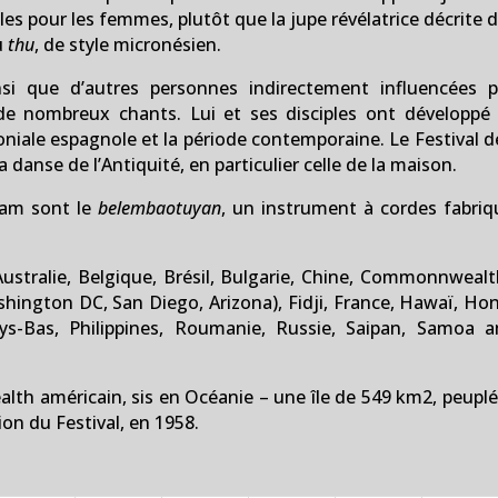
lles pour les femmes, plutôt que la jupe révélatrice décrit
u
thu
, de style micronésien.
nsi que d’autres personnes indirectement influencées p
e nombreux chants. Lui et ses disciples ont développé
oloniale espagnole et la période contemporaine. Le Festival 
 danse de l’Antiquité, en particulier celle de la maison.
uam sont le
belembaotuyan
, un instrument à cordes fabri
ustralie, Belgique, Brésil, Bulgarie, Chine, Commonnweal
hington DC, San Diego, Arizona), Fidji, France, Hawaï, Hon
s-Bas, Philippines, Roumanie, Russie, Saipan, Samoa am
h américain, sis en Océanie – une île de 549 km2, peuplée
ion du Festival, en 1958.