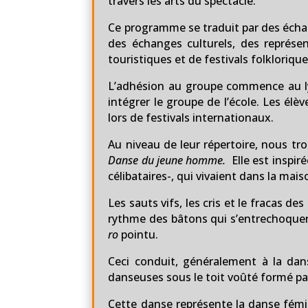
travers les arts du spectacle.
Ce programme se traduit par des échan
des échanges culturels, des représe
touristiques et de festivals folkloriqu
L’adhésion au groupe commence au ly
intégrer le groupe de l’école. Les él
lors de festivals internationaux.
Au niveau de leur répertoire, nous t
Danse du jeune homme.
Elle est inspir
célibataires-, qui vivaient dans la m
Les sauts vifs, les cris et le fracas d
rythme des bâtons qui s’entrechoquen
ro
pointu.
Ceci conduit, généralement à la da
danseuses sous le toit voûté formé pa
Cette danse représente la danse fémin