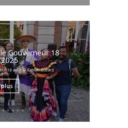
elle Gouverneur 18
 2025
neur 18 août © Fabian Busard
 plus