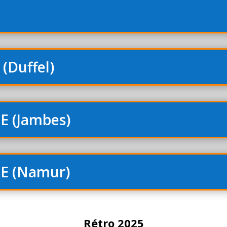
(Duffel)
E (Jambes)
E (Namur)
Rétro 2025