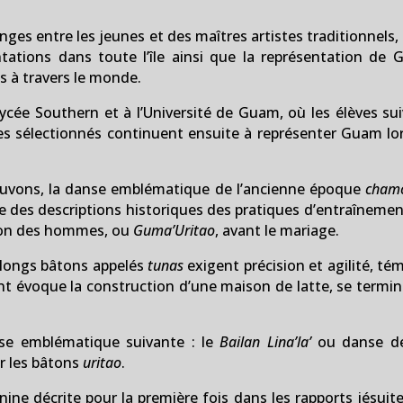
ges entre les jeunes et des maîtres artistes traditionnel
ntations dans toute l’île ainsi que la représentation de
es à travers le monde.
cée Southern et à l’Université de Guam, où les élèves su
èves sélectionnés continuent ensuite à représenter Guam l
rouvons, la danse emblématique de l’ancienne époque
cham
ée des descriptions historiques des pratiques d’entraîneme
aison des hommes, ou
Guma’Uritao
, avant le mariage.
es longs bâtons appelés
tunas
exigent précision et agilité, t
t évoque la construction d’une maison de latte, se termina
nse emblématique suivante : le
Bailan Lina’la’
ou danse de 
r les bâtons
uritao
.
ine décrite pour la première fois dans les rapports jésuit