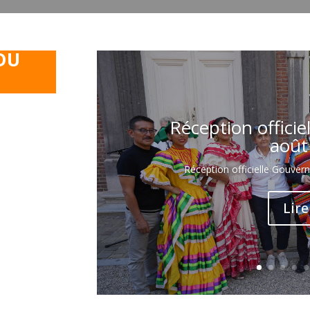
 DU
Réception offici
août
Réception officielle Gouver
Lire